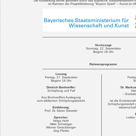
Die Ausstellung wurde gefördert durch das Bayrische Staatsministerium 
im Rahmen der Projektförderung "Bayern Spielt" – Kunst im ö
Vernissage
Sonntag, 12. September
Beginn 18 Uhr
Rahmenprogramm
Lesung
Freitag, 17. September
Freit
Beginn 19 Uhr
B
Dietrich Bonhoeffer:
Dr. Markus
Schöpfung und Fall
Hat
– Evolut
Aus Bonhoeffers Auslegung
zum biblischen Schöpfungsbericht
Ist die Evolutions
Schöpfungsmodell d
Einführung:
wissenschaft
Prof. Dr. Dieter Gieseler
Sprecher:
Lekto
Helga Huth
Hilde Schweiger
Werner Geischberger
Jörg Pfeifer