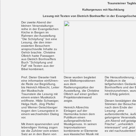
Traunsteiner Tagbl
Kulturgenuss mit Nachklang
Lesung mit Texten von Dietrich Bonhoeffer in der Evangelisch
Der zweite Abend der
kleinen Veranstaltungs-
reihe in der Evangelischen
Kirche in Bergen im
Rahmen der Ausstellung
"Die Schöpfung" bot eine
Lesung, die den inter-
essierten Besuchern
anspruchsvolle Inhalte zu
Gehör brachte. Christine
Olbrich hatte Passagen
aus Dietrich Bonhoeffers
Buch "Schöpfung und
Fall" mit Texten aus der
Bibel kombiniert.
Prof. Dieter Gieseler hielt
Diese wurden begleitet
Die Herausforderung,
eine informative einführen-
von Bildkompositionen
Publikum in die
de Rede zur Begrüßung,
aus dem
tiefgehenden Gedan
bis Heinrich Albrecht, Leiter
Radierungszyklus der
Bonhoeffers und der B
der Musikschule
Ausstellung, die Christine
hineinzunehmen, wur
Traunstein die Lesung mit
Olbrich auf einer großen
mit Erfolg gekrönt.
einem ersten Musikstück
Projektionsleinwand
eröffnete. Hilde Schweiger,
zeigte.
Diesen bestätigten di
Helga Huth, Jörg Pfeifer
Stimmen der Besuche
und Werner Geischberger
Heinrich Albrechts
nach dem Ende der
trugen den Lesungstext in
Einlagen auf der
Lesung: „eine
einem wechselnden Dialog
Harmonika boten dem
außerordentliche, äuß
vor.
Publikum einen
gelungene Veranstalt
außergewöhnlichen
„ein Abend voll geistig
Mit ihrem spannenden und
Musikgenuss. In seinen
Frische“, „unheimlich
lebendigen Vortrag zogen
Improvisationen
interessant“ und „jetzt 
sie die Zuhörer vom ersten
kombinierte er Elemente
es viel nachzudenken“
Satz an in den Bann von
aus klassischer Musik mit