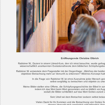
Eröffnungsrede Christine Olbrich
Rabbiner W., Dozent in einem Lilmod-Kurs, den ich einst besuchte, wurde gefrag
wissenschaftlich anerkannten Evolutionstheorie dem biblischen Schöpfungsb
Rabbiner W. antwortete dem Fragesteller mit der Gegenfrage: „Welches der beiden
objektiver Betrachtung mehr an Vernunft zu erkennen? Welches Konzept halten
In die Frage von Rabbiner W. ist ohne Ausnahme jeder Mensch gest
selbst sorgfältig zu betrachten und objektiv zu urte
Meine Bilder stellen eine Offerte, die Schöpfungsgeschichte der Bibel in sor
indem ich das Wort beim Wort genommen und es bildlich vor Aug
sodaß die Bilder schließlich auf das Wort Gottes zurück 
Sein Urteil sei dem Betrachter sodann selbst belas
Vielen Dank für Ihr Kommen und die Betrachtung von Gottes S
dessen Vernunft mich persönlich vollumfänglich über