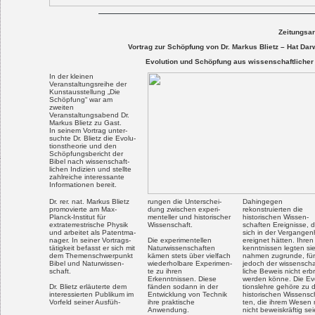
Zeitungsar
Vortrag zur Schöpfung von Dr. Markus Blietz – Hat Dar
Evolution und Schöpfung aus wissenschaftlicher 
In der kleinen
Veranstaltungsreihe der
Kunstausstellung „Die
Schöpfung“ war am
zweiten
Veranstaltungsabend Dr.
Markus Blietz zu Gast.
In seinem Vortrag unter-
suchte Dr. Blietz die Evolu-
tionstheorie und den
Schöpfungsbericht der
Bibel nach wissenschaft-
lichen Indizien und stellte
zahlreiche interessante
Informationen bereit.
Dr. rer. nat. Markus Blietz
rungen die Unterschei-
Dahingegen
promovierte am Max-
dung zwischen experi-
rekonstruierten die
Planck-Institut für
menteller und historischer
historischen Wissen-
extraterrestrische Physik
Wissenschaft.
schaften Ereignisse, d
und arbeitet als Patentma-
sich in der Vergangen
nager. In seiner Vortrags-
Die experimentellen
ereignet hätten. Ihren
tätigkeit befasst er sich mit
Naturwissenschaften
kenntnissen legten si
dem Themenschwerpunkt
kämen stets über vielfach
nahmen zugrunde, für
Bibel und Naturwissen-
wiederholbare Experimen-
jedoch der wissenscha
schaft.
te zu ihren
liche Beweis nicht erb
Erkenntnissen. Diese
werden könne. Die Ev
Dr. Blietz erläuterte dem
fänden sodann in der
tionslehre gehöre zu 
interessierten Publikum im
Entwicklung von Technik
historischen Wissensc
Vorfeld seiner Ausfüh-
ihre praktische
ten, die ihrem Wesen
Anwendung.
nicht beweiskräftig sei