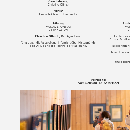
Visualisierung:
Christine Olbrich
Musik:
Heinrich Albrecht, Harmonika
Führung
Schl
Freitag, 1. Oktober
Frei
Beginn 19 Uhr
B
Christine Olbrich,
Druckgrafikerin:
Ein letzte
Kunst-, Schrift
führt durch die Ausstellung, informiert über Hintergründe
des Zyklus und die Technik der Radierung.
Bildbefragung
Abschluss durc
Familie Hien
Vernissage
vom Sonntag, 12. September